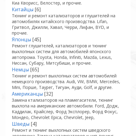
Киа Кворисс, Велостер, и прочие.
Китайцы
[6]
Тюнинг и ремонт катализаторов и глушителей на
автомобилях китайского производства. Lifan,
Гритвол, Джилли, Хавал, Черри, Лифан, BYD, и
прочие.
Японцы
[45]
Ремонт глушителей, катализаторов и тюнинг
выхлопных систем для автомобилей японского
автопрома. Toyota, Honda, Infiniti, Mazda, Lexus,
Ниссан, Субару, Митсубиши, и прочие.
Немцы
[65]
Тюнинг и ремонт выхлопных систем автомобилей
немецкого производства. Audi, VW, BMW, Mercedes,
Mini, Порше, Таурег, Тигуан, Ауди, Golf, и другие.
Американцы
[32]
Замена ктализаторов на пламегасители, тюнинг
выхлопа на американские автомобили. Ford, Додж,
Каддилак, Крайслер, Форд Эксплорер, Форд Фокус,
Мондео, Chevrolet Epica, Chevrolet, Jeep,
Шведы
[4]
Ремонт и тюнинг выхлопных систем шведского
автопрома. Замена катализаторов и чип-тюнинг