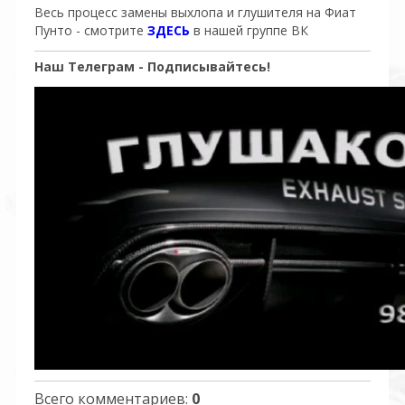
Весь процесс замены выхлопа и глушителя на Фиат
Пунто - смотрите
ЗДЕСЬ
в нашей группе ВК
Наш Телеграм - Подписывайтесь!
Всего комментариев
:
0