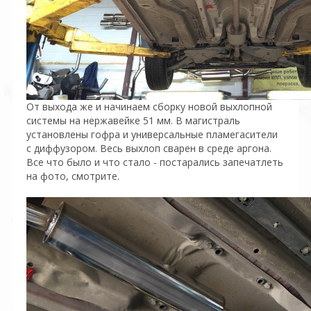
От выхода же и начинаем сборку новой выхлопной
системы на нержавейке 51 мм. В магистраль
установлены гофра и универсальные пламегасители
с диффузором. Весь выхлоп сварен в среде аргона.
Все что было и что стало - постарались запечатлеть
на фото, смотрите.